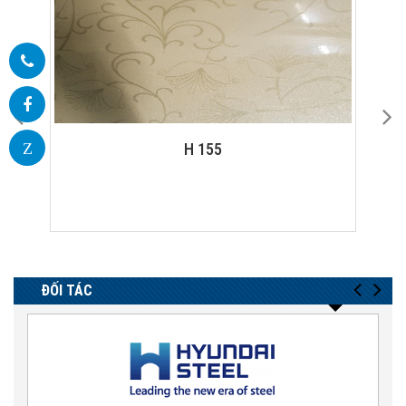
ET 01 MIRROR CABIN - DOOR
Z
ĐỐI TÁC