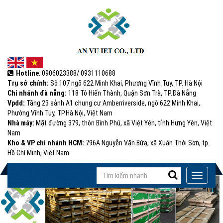
Hotline
: 0906023388/ 0931110688
Trụ sở chính:
Số 107 ngõ 622 Minh Khai, Phương Vĩnh Tuy, TP. Hà Nội
Chi nhánh đà nẵng:
118 Tô Hiến Thành, Quận Sơn Trà, TP.Đà Nẵng
Vpdd:
Tầng 23 sảnh A1 chung cư Amberriverside, ngõ 622 Minh Khai,
Phường Vĩnh Tuy, TP.Hà Nội, Việt Nam
Nhà máy:
Mặt đường 379, thôn Bình Phú, xã Việt Yên, tỉnh Hưng Yên, Việt
Nam
Kho & VP chi nhánh HCM:
796A Nguyễn Văn Bứa, xã Xuân Thới Sơn, tp.
Hồ Chí Minh, Việt Nam
Input
Toggle
with
navigati
(success)
success