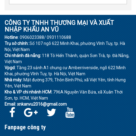
CÔNG TY TNHH THƯƠNG MẠI VÀ XUẤT
NHẬP KHẨU AN VŨ
Hotline
: 0906023388/ 0931110688
Trụ sở chính:
Số 107 ngõ 622 Minh Khai, phường Vĩnh Tuy, tp. Hà
Nội, Việt Nam
Chi nhánh đà nẵng:
118 Tô Hiến Thành, quận Sơn Trà, tp. Đà Nẵng,
Việt Nam
Vpgd:
Tầng 23 sảnh A1 chung cư Amberriverside, ngõ 622 Minh
Khai, phường Vĩnh Tuy, tp. Hà Nội, Việt Nam
Nhà máy:
Mặt đường 379, Thôn Bình Phú, xã Việt Yên, tỉnh Hưng
Yên, Việt Nam
Kho & VP chi nhánh HCM:
796A Nguyễn Văn Bứa, xã Xuân Thới
Sơn, tp. HCM, Việt Nam
Email
:
xnkanvu2016@gmail.com
Fanpage công ty