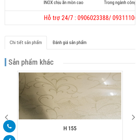
INOX chịu ăn mòn cao
Trong ngành công n
Hỗ trợ 24/7 : 0906023388/ 09311106
Chi tiết sản phẩm
Đánh giá sản phẩm
Sản phẩm khác
5
ET 01 MIRROR CABIN - DOOR