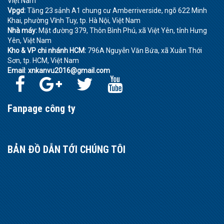
Việt Nam
Vpgd:
Tầng 23 sảnh A1 chung cư Amberriverside, ngõ 622 Minh
Khai, phường Vĩnh Tuy, tp. Hà Nội, Việt Nam
Nhà máy:
Mặt đường 379, Thôn Bình Phú, xã Việt Yên, tỉnh Hưng
Yên, Việt Nam
Kho & VP chi nhánh HCM:
796A Nguyễn Văn Bứa, xã Xuân Thới
Sơn, tp. HCM, Việt Nam
Email
:
xnkanvu2016@gmail.com
Fanpage công ty
BẢN ĐỒ DẪN TỚI CHÚNG TÔI