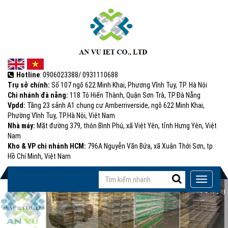
Hotline
: 0906023388/ 0931110688
Trụ sở chính:
Số 107 ngõ 622 Minh Khai, Phương Vĩnh Tuy, TP. Hà Nội
Chi nhánh đà nẵng:
118 Tô Hiến Thành, Quận Sơn Trà, TP.Đà Nẵng
Vpdd:
Tầng 23 sảnh A1 chung cư Amberriverside, ngõ 622 Minh Khai,
Phường Vĩnh Tuy, TP.Hà Nội, Việt Nam
Nhà máy:
Mặt đường 379, thôn Bình Phú, xã Việt Yên, tỉnh Hưng Yên, Việt
Nam
Kho & VP chi nhánh HCM:
796A Nguyễn Văn Bứa, xã Xuân Thới Sơn, tp.
Hồ Chí Minh, Việt Nam
Input
Toggle
with
navigati
(success)
success