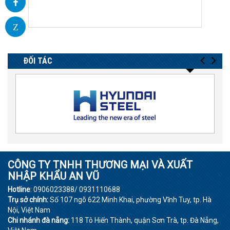
Z
ĐỐI TÁC
CÔNG TY TNHH THƯƠNG MẠI VÀ XUẤT
NHẬP KHẨU AN VŨ
Hotline
: 0906023388/ 0931110688
Trụ sở chính:
Số 107 ngõ 622 Minh Khai, phường Vĩnh Tuy, tp. Hà
Nội, Việt Nam
Chi nhánh đà nẵng:
118 Tô Hiến Thành, quận Sơn Trà, tp. Đà Nẵng,