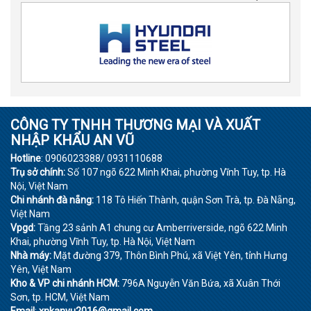
CÔNG TY TNHH THƯƠNG MẠI VÀ XUẤT
NHẬP KHẨU AN VŨ
Hotline
: 0906023388/ 0931110688
Trụ sở chính:
Số 107 ngõ 622 Minh Khai, phường Vĩnh Tuy, tp. Hà
Nội, Việt Nam
Chi nhánh đà nẵng:
118 Tô Hiến Thành, quận Sơn Trà, tp. Đà Nẵng,
Việt Nam
Vpgd:
Tầng 23 sảnh A1 chung cư Amberriverside, ngõ 622 Minh
Khai, phường Vĩnh Tuy, tp. Hà Nội, Việt Nam
Nhà máy:
Mặt đường 379, Thôn Bình Phú, xã Việt Yên, tỉnh Hưng
Yên, Việt Nam
Kho & VP chi nhánh HCM:
796A Nguyễn Văn Bứa, xã Xuân Thới
Sơn, tp. HCM, Việt Nam
Email
:
xnkanvu2016@gmail.com