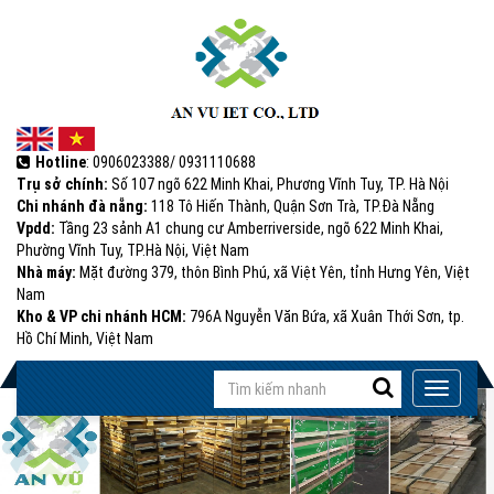
Hotline
: 0906023388/ 0931110688
Trụ sở chính:
Số 107 ngõ 622 Minh Khai, Phương Vĩnh Tuy, TP. Hà Nội
Chi nhánh đà nẵng:
118 Tô Hiến Thành, Quận Sơn Trà, TP.Đà Nẵng
Vpdd:
Tầng 23 sảnh A1 chung cư Amberriverside, ngõ 622 Minh Khai,
Phường Vĩnh Tuy, TP.Hà Nội, Việt Nam
Nhà máy:
Mặt đường 379, thôn Bình Phú, xã Việt Yên, tỉnh Hưng Yên, Việt
Nam
Kho & VP chi nhánh HCM:
796A Nguyễn Văn Bứa, xã Xuân Thới Sơn, tp.
Hồ Chí Minh, Việt Nam
Input
Toggle
with
navigati
(success)
success