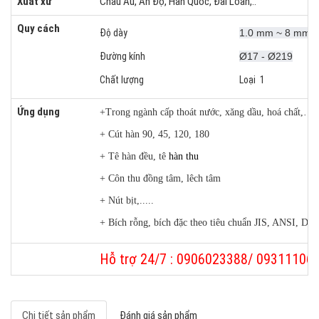
Xuất xứ
Châu Âu, Ấn Độ, Hàn Quốc, Đài Loan,..
Quy cách
Độ dày
1.0 mm ~ 8 mm
Đường kính
Ø17 - Ø219
Chất lượng
Loại 1
Ứng dụng
+Trong ngành cấp thoát n­ước, xăng dầu, hoá chất,…
+ Cút hàn 90, 45, 120, 180
+ Tê hàn đều, tê
hàn thu
+ Côn thu đồng tâm, lêch tâm
+ Nút bịt,.....
+ Bích rỗng, bích đặc theo tiêu chuẩn JIS, ANSI, DIN
Hỗ trợ 24/7 : 0906023388/ 09311106
Chi tiết sản phẩm
Đánh giá sản phẩm