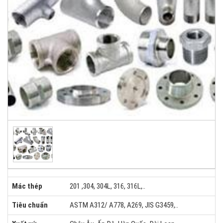
Mác thép
201 ,304, 304L, 316, 316L,..
Tiêu chuẩn
ASTM A312/ A778, A269, JIS G3459,..