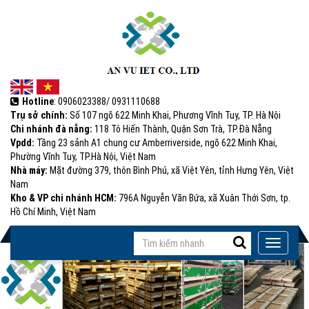
Hotline
: 0906023388/ 0931110688
Trụ sở chính:
Số 107 ngõ 622 Minh Khai, Phương Vĩnh Tuy, TP. Hà Nội
Chi nhánh đà nẵng:
118 Tô Hiến Thành, Quận Sơn Trà, TP.Đà Nẵng
Vpdd:
Tầng 23 sảnh A1 chung cư Amberriverside, ngõ 622 Minh Khai,
Phường Vĩnh Tuy, TP.Hà Nội, Việt Nam
Nhà máy:
Mặt đường 379, thôn Bình Phú, xã Việt Yên, tỉnh Hưng Yên, Việt
Nam
Kho & VP chi nhánh HCM:
796A Nguyễn Văn Bứa, xã Xuân Thới Sơn, tp.
Hồ Chí Minh, Việt Nam
Input
Toggle
with
navigati
(success)
success