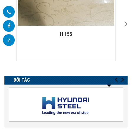
ET 01 MIRROR CABIN - DOOR
Z
ĐỐI TÁC