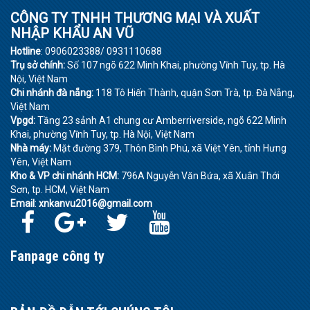
CÔNG TY TNHH THƯƠNG MẠI VÀ XUẤT
NHẬP KHẨU AN VŨ
Hotline
: 0906023388/ 0931110688
Trụ sở chính:
Số 107 ngõ 622 Minh Khai, phường Vĩnh Tuy, tp. Hà
Nội, Việt Nam
Chi nhánh đà nẵng:
118 Tô Hiến Thành, quận Sơn Trà, tp. Đà Nẵng,
Việt Nam
Vpgd:
Tầng 23 sảnh A1 chung cư Amberriverside, ngõ 622 Minh
Khai, phường Vĩnh Tuy, tp. Hà Nội, Việt Nam
Nhà máy:
Mặt đường 379, Thôn Bình Phú, xã Việt Yên, tỉnh Hưng
Yên, Việt Nam
Kho & VP chi nhánh HCM:
796A Nguyễn Văn Bứa, xã Xuân Thới
Sơn, tp. HCM, Việt Nam
Email
:
xnkanvu2016@gmail.com
Fanpage công ty