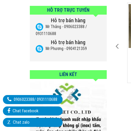
HỖ TRỢ TRỰC TUYẾN
Hỗ trợ bán hàng
Mr Thắng - 0906023388 /
0931110688
Hỗ trợ bán hàng
Mr Phương - 0904121359
H153
H 155
LIÊN KẾT
0906023388/ 0931110688
Chat facebook
Z
Chat zalo