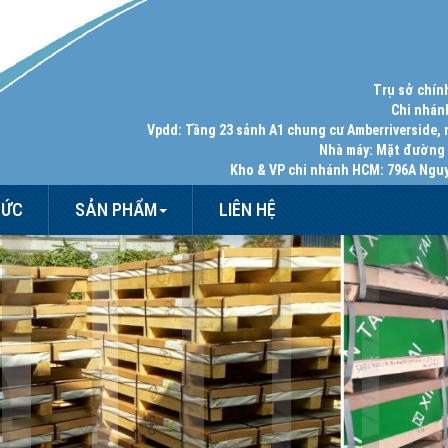
Trụ sở chín
Chi nhán
Vpdd:
Tầng 23 sảnh A1 chung cư Amberriverside, 
Nhà máy:
Mặt đường 3
Kho & VP chi nhánh HCM:
796A Nguy
TỨC
SẢN PHẨM
LIÊN HỆ