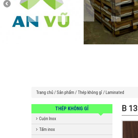
Trang chủ
/
Sản phẩm
/
Thép không gỉ
/
Laminated
B 1
THÉP KHÔNG GỈ
Cuộn Inox
Tấm inox