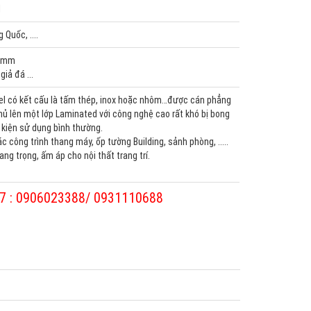
M
 Quốc, ....
40mm
giả đá ...
l có kết cấu là tấm thép, inox hoặc nhôm…được cán phẳng
ủ lên một lớp Laminated với công nghệ cao rất khó bị bong
u kiện sử dụng bình thường.
 công trình thang máy, ốp tường Building, sảnh phòng, .....
ng trọng, ấm áp cho nội thất trang trí.
/7 : 0906023388/ 0931110688