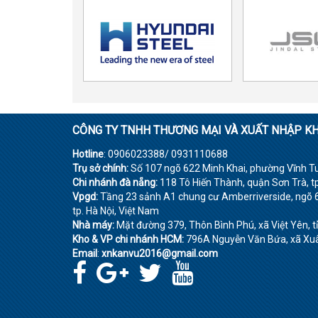
CÔNG TY TNHH THƯƠNG MẠI VÀ XUẤT NHẬP K
Hotline
: 0906023388/ 0931110688
Trụ sở chính:
Số 107 ngõ 622 Minh Khai, phường Vĩnh Tuy
Chi nhánh đà nẵng:
118 Tô Hiến Thành, quận Sơn Trà, t
Vpgd:
Tầng 23 sảnh A1 chung cư Amberriverside, ngõ 6
tp. Hà Nội, Việt Nam
Nhà máy:
Mặt đường 379, Thôn Bình Phú, xã Việt Yên, 
Kho & VP chi nhánh HCM:
796A Nguyễn Văn Bứa, xã Xuân
Email
:
xnkanvu2016@gmail.com