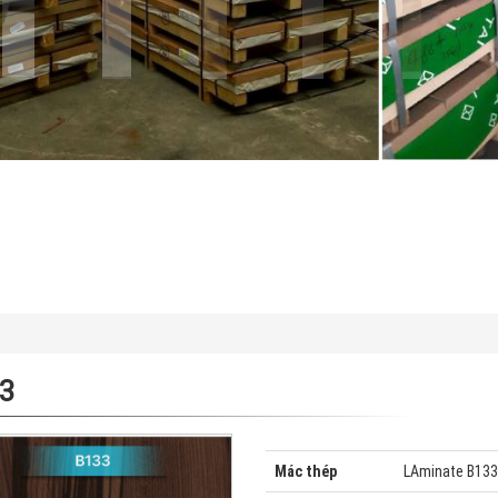
33
Mác thép
LAminate B133