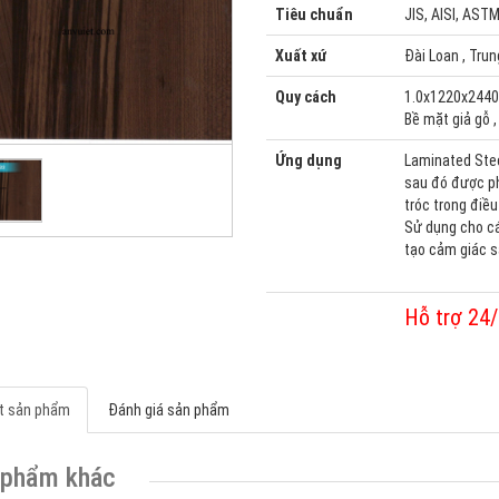
Tiêu chuẩn
JIS, AISI, AST
Xuất xứ
Đài Loan , Trung
Quy cách
1.0x1220x24
Bề mặt giả gỗ , 
Ứng dụng
Laminated Stee
sau đó được ph
tróc trong điề
Sử dụng cho các
tạo cảm giác sa
Hỗ trợ 24
ết sản phẩm
Đánh giá sản phẩm
 phẩm khác