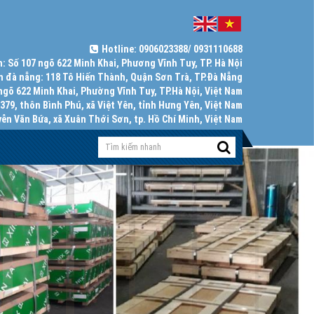
Hotline
: 0906023388/ 0931110688
h:
Số 107 ngõ 622 Minh Khai, Phương Vĩnh Tuy, TP. Hà Nội
h đà nẵng:
118 Tô Hiến Thành, Quận Sơn Trà, TP.Đà Nẵng
ngõ 622 Minh Khai, Phường Vĩnh Tuy, TP.Hà Nội, Việt Nam
79, thôn Bình Phú, xã Việt Yên, tỉnh Hưng Yên, Việt Nam
ễn Văn Bứa, xã Xuân Thới Sơn, tp. Hồ Chí Minh, Việt Nam
Input
(success)
with
success