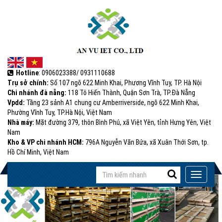
Hotline
: 0906023388/ 0931110688
Trụ sở chính:
Số 107 ngõ 622 Minh Khai, Phương Vĩnh Tuy, TP. Hà Nội
Chi nhánh đà nẵng:
118 Tô Hiến Thành, Quận Sơn Trà, TP.Đà Nẵng
Vpdd:
Tầng 23 sảnh A1 chung cư Amberriverside, ngõ 622 Minh Khai,
Phường Vĩnh Tuy, TP.Hà Nội, Việt Nam
Nhà máy:
Mặt đường 379, thôn Bình Phú, xã Việt Yên, tỉnh Hưng Yên, Việt
Nam
Kho & VP chi nhánh HCM:
796A Nguyễn Văn Bứa, xã Xuân Thới Sơn, tp.
Hồ Chí Minh, Việt Nam
Input
Toggle
with
navigati
(success)
success