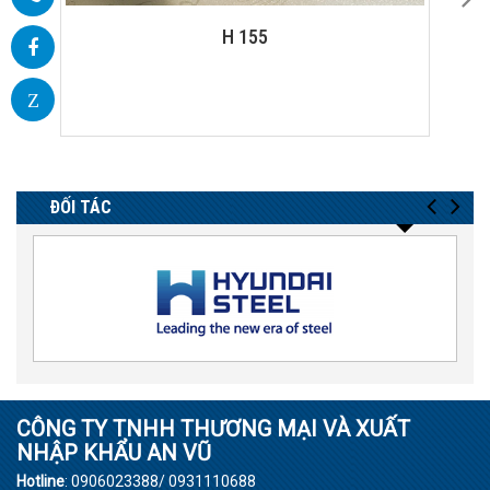
ET 01 MIRROR CABIN - DOOR
Z
ĐỐI TÁC
CÔNG TY TNHH THƯƠNG MẠI VÀ XUẤT
NHẬP KHẨU AN VŨ
Hotline
: 0906023388/ 0931110688